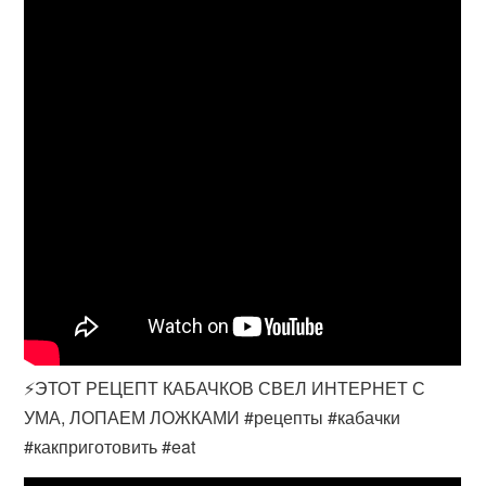
⚡️ЭТОТ РЕЦЕПТ КАБАЧКОВ СВЕЛ ИНТЕРНЕТ С
УМА, ЛОПАЕМ ЛОЖКАМИ #рецепты #кабачки
#какприготовить #eat