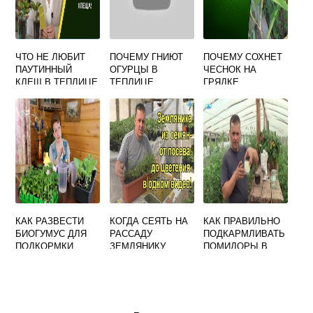
ЧТО НЕ ЛЮБИТ
ПОЧЕМУ ГНИЮТ
ПОЧЕМУ СОХНЕТ
ПАУТИННЫЙ
ОГУРЦЫ В
ЧЕСНОК НА
КЛЕЩ В ТЕПЛИЦЕ
ТЕПЛИЦЕ
ГРЯДКЕ
ЗАРОДЫШИ И
ЧТО НУЖНО
ДЕЛАТЬ
КАК РАЗВЕСТИ
КОГДА СЕЯТЬ НА
КАК ПРАВИЛЬНО
БИОГУМУС ДЛЯ
РАССАДУ
ПОДКАРМЛИВАТЬ
ПОДКОРМКИ
ЗЕМЛЯНИКУ
ПОМИДОРЫ В
РАССАДЫ
ТЕПЛИЦЕ
ТОМАТОВ И
ПЕРЦА