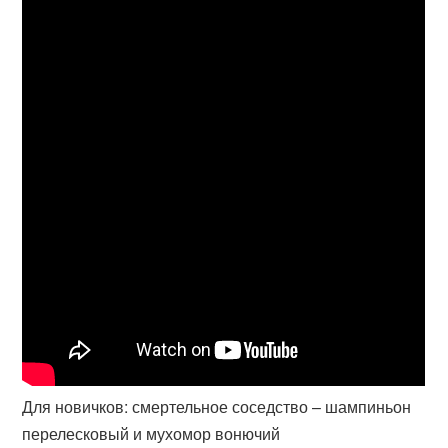
Для новичков: смертельное соседство – шампиньон
перелесковый и мухомор вонючий