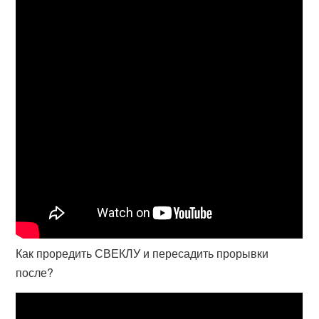
Как проредить СВЕКЛУ и пересадить прорывки
после?