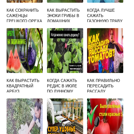
КАК СОХРАНИТЬ
КАК ВЫРАСТИТЬ
КОГДА ЛУЧШЕ
САЖЕНЦЫ
ЭНОКИ ГРИБЫ В
САЖАТЬ
ГРЕЦКОГО ОРЕХА
ДОМАШНИХ
ГАЗОННУЮ ТРАВУ
ДО ВЕСНЫ В
УСЛОВИЯХ
ВЕСНОЙ ИЛИ
ДОМАШНИХ
ОСЕНЬЮ НА ДАЧЕ
УСЛОВИЯХ
КАК ВЫРАСТИТЬ
КОГДА САЖАТЬ
КАК ПРАВИЛЬНО
КВАДРАТНЫЙ
РЕДИС В ИЮЛЕ
ПЕРЕСАДИТЬ
АРБУЗ
ПО ЛУННОМУ
РАССАДУ
КАЛЕНДАРЮ