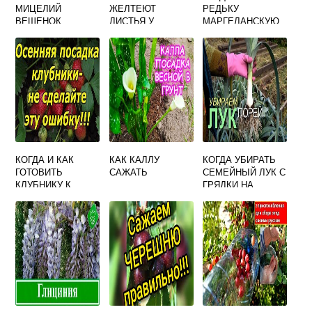
МИЦЕЛИЙ
ЖЕЛТЕЮТ
РЕДЬКУ
ВЕШЕНОК
ЛИСТЬЯ У
МАРГЕЛАНСКУЮ
БАКЛАЖАН
С ГРЯДКИ НА
РАССАДА
ХРАНЕНИЕ
КОГДА И КАК
КАК КАЛЛУ
КОГДА УБИРАТЬ
ГОТОВИТЬ
САЖАТЬ
СЕМЕЙНЫЙ ЛУК С
КЛУБНИКУ К
ГРЯДКИ НА
ЗИМЕ НА ГРЯДКЕ
ХРАНЕНИЕ
ВИДЕО