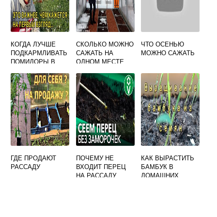
КОГДА ЛУЧШЕ
СКОЛЬКО МОЖНО
ЧТО ОСЕНЬЮ
ПОДКАРМЛИВАТЬ
САЖАТЬ НА
МОЖНО САЖАТЬ
ПОМИДОРЫ В
ОДНОМ МЕСТЕ
ТЕПЛИЦЕ УТРОМ
ОГУРЦЫ
ИЛИ ВЕЧЕРОМ
ГДЕ ПРОДАЮТ
ПОЧЕМУ НЕ
КАК ВЫРАСТИТЬ
РАССАДУ
ВХОДИТ ПЕРЕЦ
БАМБУК В
НА РАССАДУ
ДОМАШНИХ
УСЛОВИЯХ ИЗ
СЕМЯН