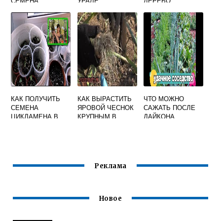
СЕМЕНА
УРАЛЕ
ДЕРЕВО
ОГУРЦОВ
КАК ПОЛУЧИТЬ
КАК ВЫРАСТИТЬ
ЧТО МОЖНО
СЕМЕНА
ЯРОВОЙ ЧЕСНОК
САЖАТЬ ПОСЛЕ
ЦИКЛАМЕНА В
КРУПНЫМ В
ДАЙКОНА
ДОМАШНИХ
ОТКРЫТОМ
УСЛОВИЯХ
ГРУНТЕ
Реклама
Новое