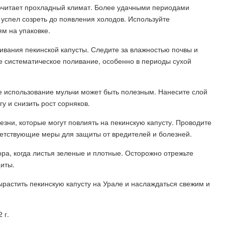
почитает прохладный климат. Более удачными периодами
 успел созреть до появления холодов. Используйте
ям на упаковке.
вания пекинской капусты. Следите за влажностью почвы и
 систематическое поливание, особенно в периоды сухой
е использование мульчи может быть полезным. Нанесите слой
гу и снизить рост сорняков.
езни, которые могут повлиять на пекинскую капусту. Проводите
етствующие меры для защиты от вредителей и болезней.
ора, когда листья зеленые и плотные. Осторожно отрежьте
иты.
растить пекинскую капусту на Урале и наслаждаться свежим и
 г.