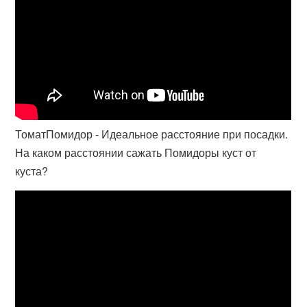
ТоматПомидор - Идеальное расстояние при посадки.
На каком расстоянии сажать Помидоры куст от
куста?