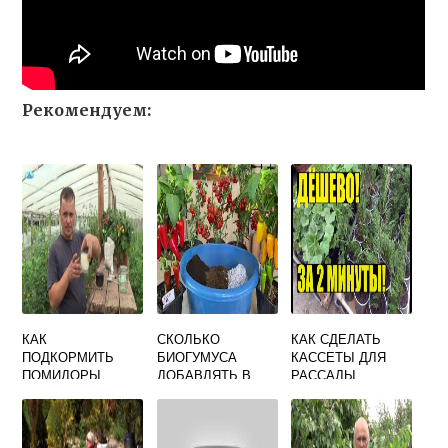
Рекомендуем:
КАК
СКОЛЬКО
КАК СДЕЛАТЬ
ПОДКОРМИТЬ
БИОГУМУСА
КАССЕТЫ ДЛЯ
ПОМИДОРЫ
ДОБАВЛЯТЬ В
РАССАДЫ
МОЛОКОМ И
ГРУНТ ДЛЯ
СВОИМИ РУКАМИ
ЙОДОМ В
РАССАДЫ
ТЕПЛИЦЕ