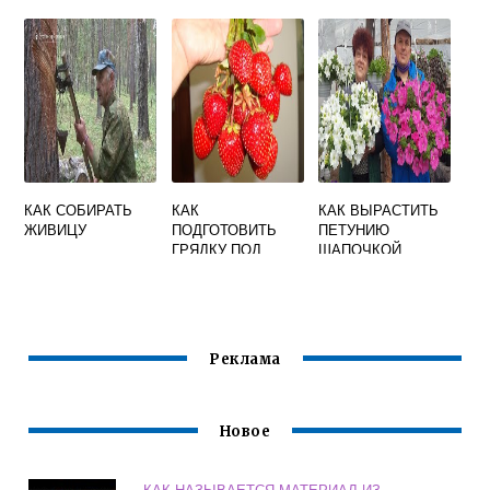
ОСЕНЬЮ
ХРАНЕНИЕ
КАК СОБИРАТЬ
КАК
КАК ВЫРАСТИТЬ
ЖИВИЦУ
ПОДГОТОВИТЬ
ПЕТУНИЮ
ГРЯДКУ ПОД
ШАПОЧКОЙ
КЛУБНИКУ В
АВГУСТЕ ДЛЯ
ПОСАДКИ
Реклама
Новое
КАК НАЗЫВАЕТСЯ МАТЕРИАЛ ИЗ