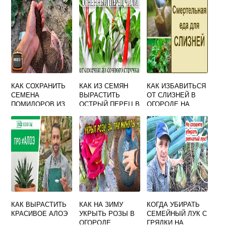
КАК СОХРАНИТЬ
КАК ИЗ СЕМЯН
КАК ИЗБАВИТЬСЯ
СЕМЕНА
ВЫРАСТИТЬ
ОТ СЛИЗНЕЙ В
ПОМИДОРОВ ИЗ
ОСТРЫЙ ПЕРЕЦ В
ОГОРОДЕ НА
ПЛОДОВ ДО
ДОМАШНИХ
КАПУСТЕ
СЛЕДУЮЩЕЙ
УСЛОВИЯХ НА
ВЕСНЫ
ПОДОКОННИКЕ
КАК ВЫРАСТИТЬ
КАК НА ЗИМУ
КОГДА УБИРАТЬ
КРАСИВОЕ АЛОЭ
УКРЫТЬ РОЗЫ В
СЕМЕЙНЫЙ ЛУК С
ОГОРОДЕ
ГРЯДКИ НА