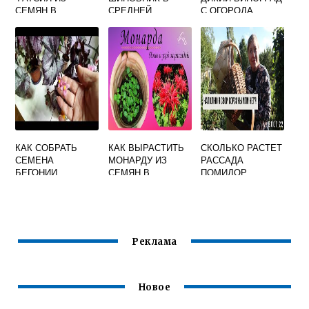
СЕМЯН В
СРЕДНЕЙ
С ОГОРОДА
ДОМАШНИХ
ПОЛОСЕ РОССИИ
НАВСЕГДА
УСЛОВИЯХ
НА СУШКУ
КАК СОБРАТЬ
КАК ВЫРАСТИТЬ
СКОЛЬКО РАСТЕТ
СЕМЕНА
МОНАРДУ ИЗ
РАССАДА
БЕГОНИИ
СЕМЯН В
ПОМИДОР
ДОМАШНИХ
УСЛОВИЯХ НА
РАССАДУ
Реклама
Новое