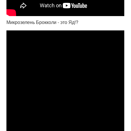
Микрозелень Брокколи - это Яд!?