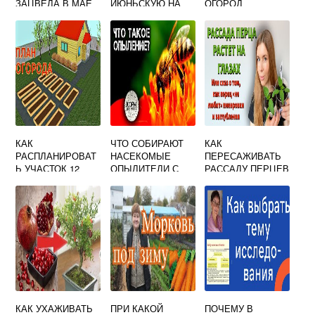
ЗАЦВЕЛА В МАЕ
ИЮНЬСКУЮ НА
ОГОРОД
РАССАДУ В 2023
КАК
ЧТО СОБИРАЮТ
КАК
РАСПЛАНИРОВАТ
НАСЕКОМЫЕ
ПЕРЕСАЖИВАТЬ
Ь УЧАСТОК 12
ОПЫЛИТЕЛИ С
РАССАДУ ПЕРЦЕВ
СОТОК
ЦВЕТКОВ 3
ПРЯМОУГОЛЬНЫЙ
КЛАСС ОТВЕТ
ПОД САД И
ОГОРОД С ЗОНОЙ
ОТДЫХА
КАК УХАЖИВАТЬ
ПРИ КАКОЙ
ПОЧЕМУ В