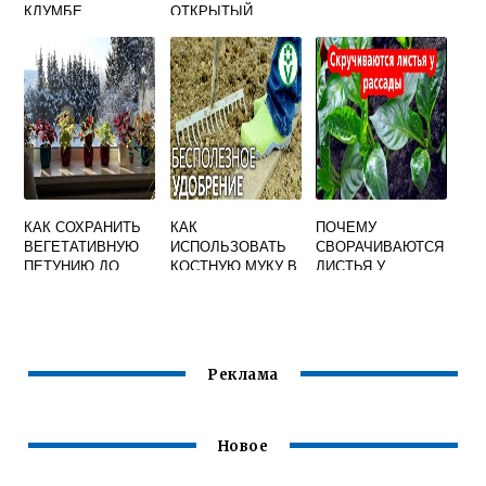
КЛУМБЕ
ОТКРЫТЫЙ
ГРУНТ
КАК СОХРАНИТЬ
КАК
ПОЧЕМУ
ВЕГЕТАТИВНУЮ
ИСПОЛЬЗОВАТЬ
СВОРАЧИВАЮТСЯ
ПЕТУНИЮ ДО
КОСТНУЮ МУКУ В
ЛИСТЬЯ У
СЛЕДУЮЩЕГО
ОГОРОДЕ
ПЕРЦЕВ
ГОДА В
РАССАДЫ
ДОМАШНИХ
УСЛОВИЯХ НА
РАССАДУ
Реклама
Новое