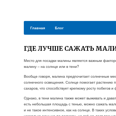
Главная
Блог
ГДЕ ЛУЧШЕ САЖАТЬ МАЛИ
Место для посадки малины является важным факторо
малину – на солнце или в тени?
Вообще говоря, малина предпочитает солнечные мес
солнечного освещения. Солнце помогает растению п
сахаров, что способствует крепкому росту побегов 
Однако, в тени малина также может выживать и давать
есть небольшая площадь с тенью, можно сажать мали
и не такое интенсивное, как на солнце. В таких усл
несколько меньше по размеру, но всё же даст вам у