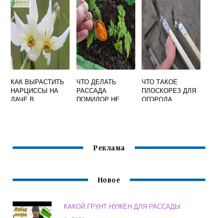
РАССАДЫ
В ОТКРЫТОМ
ГРУНТЕ ИЗ
ОВОЩЕЙ
ТАБЛИЦА
КАК ВЫРАСТИТЬ
ЧТО ДЕЛАТЬ
ЧТО ТАКОЕ
НАРЦИССЫ НА
РАССАДА
ПЛОСКОРЕЗ ДЛЯ
ДАЧЕ В
ПОМИДОР НЕ
ОГОРОДА
ОТКРЫТОМ
РАСТЕТ СТОИТ НА
ГРУНТЕ
МЕСТЕ
Реклама
Новое
КАКОЙ ГРУНТ НУЖЕН ДЛЯ РАССАДЫ