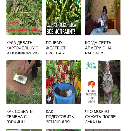
КУДА ДЕВАТЬ
ПОЧЕМУ
КОГДА СЕЯТЬ
КАРТОФЕЛЬНУЮ
ЖЕЛТЕЮТ
АРМЕРИЮ НА
И ПОМИДОРНУЮ
ЛИСТЬЯ У
РАССАДУ
БОТВУ НА
ПОМИДОР В
ОГОРОДЕ
ТЕПЛИЦЕ И
СКРУЧИВАЮТСЯ
КАК СОБРАТЬ
КАК
ЧТО МОЖНО
СЕМЕНА С
ПОДГОТОВИТЬ
САЖАТЬ ПОСЛЕ
ГОРЧИЦЫ
ЗЕМЛЮ ДЛЯ
ЛУКА НА
ПОСАДКИ
СЛЕДУЮЩИЙ ГОД