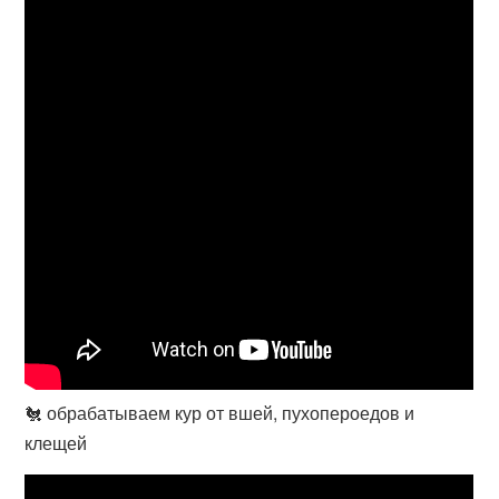
🐔 обрабатываем кур от вшей, пухопероедов и
клещей